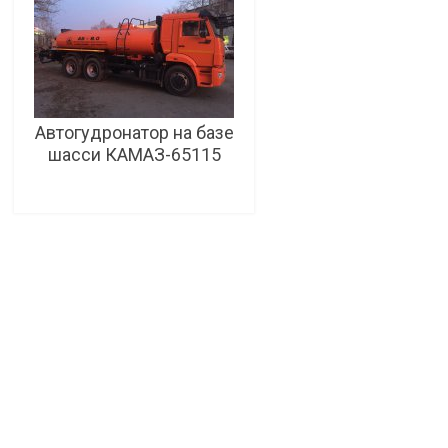
Автогудронатор на базе
шасси КАМАЗ-65115
To basket