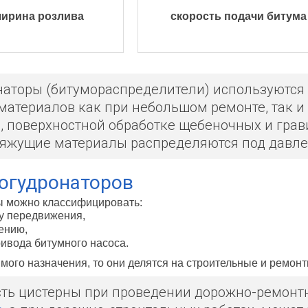
ирина розлива
скорость подачи битума
наторы (битумораспределители) используются
материалов как при небольшом ремонте, так и 
е, поверхностной обработке щебеночных и гра
вяжущие материалы распределяются под давл
огудронаторов
ы можно классифицировать:
у передвижения,
ению,
ривода битумного насоса.
ямого назначения, то они делятся на строительные и ремон
ть цистерны при проведении дорожно-ремонтн