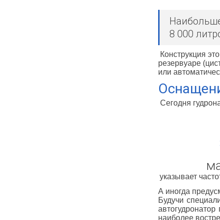
Наибольше
8 000 литр
Конструкция это
резервуаре (цис
или автоматичес
Оснащен
Сегодня гудрона
м
указывает часто
А иногда предус
Будучи специал
автогудронатор
наиболее востр