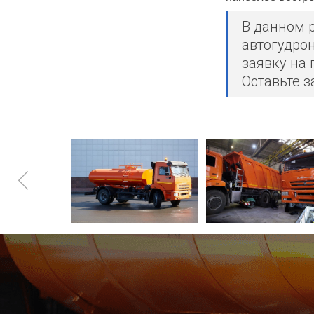
В данном 
автогудро
заявку на
Оставьте з