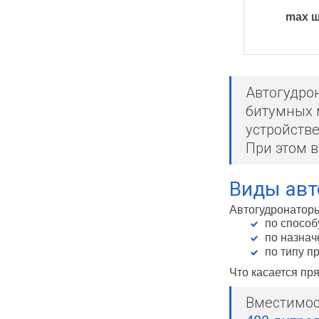
max ш
Автогудро
битумных 
устройств
При этом 
Виды авт
Автогудронатор
по способ
по назнач
по типу п
Что касается пр
Вместимос