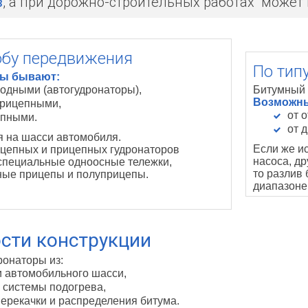
в
, а при дорожно-строительных работах может
обу передвижения
По тип
ры бывают:
одными (автогудронаторы),
Битумный 
Возможны
рицепными,
от 
пными.
от 
 на шасси автомобиля.
Если же и
цепных и прицепных гудронаторов
насоса, д
специальные одноосные тележки,
то разлив
ные прицепы и полуприцепы.
диапазоне
сти конструкции
ронаторы из:
и автомобильного шасси,
 системы подогрева,
ерекачки и распределения битума.