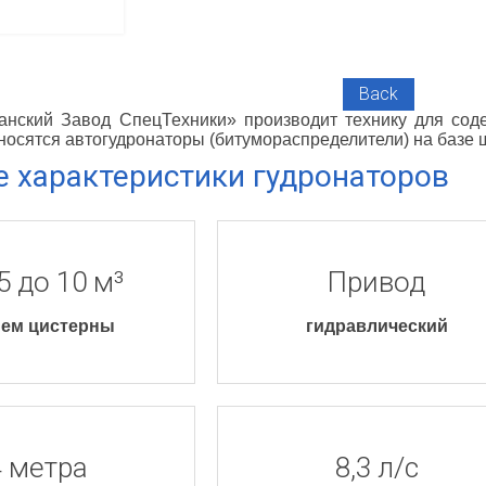
 basket
Back
нский Завод СпецТехники» производит технику для сод
тносятся автогудронаторы (битумораспределители) на базе
 характеристики гудронаторов
5 до 10 м³
Привод
ем цистерны
гидравлический
4 метра
8,3 л/с