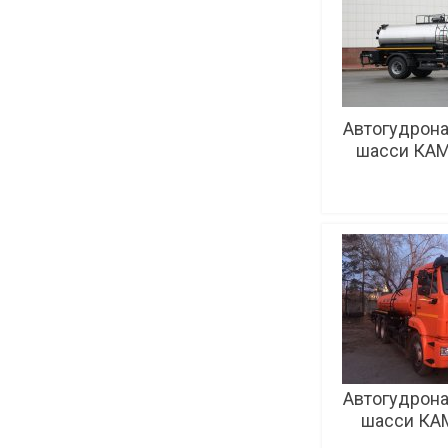
Автогудрона
шасси КАМ
To
Автогудрона
шасси КА