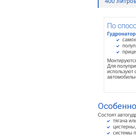
400 литро
По спос
Гудронато
самох
полуп
прице
Монтируются
Для полупри
используют 
автомобиль
Особенно
Состоят автогуд
тягача ил
цистерны,
системы п