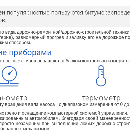
й популярностью пользуются битумораспредел
ов.
го вида дорожно-ремонтной/дорожно-строительной техник
терне), равномерный прогрев и заливку его на дорожное п
ким способом.
ие приборами
торы всех типов оснащаются блоком контрольно-измеритель
анометр
термометр
ту вращения вала насоса
с диапазоном измерения от 0 до
мотрено и оснащение компьютерной системой управления.
изированным автомобилем, благодаря своей маневреннос
 просто незаменим при выполнении любых дорожно-строит
ебованных механизмов.