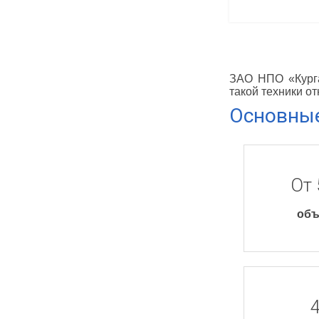
To
ЗАО НПО «Курга
такой техники о
Основные
От 
объ