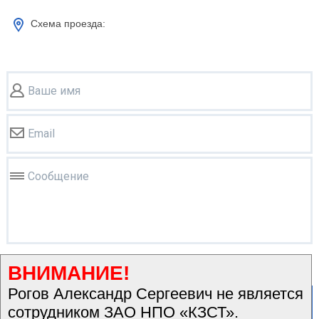
Схема проезда:
Ваше имя
Email
Сообщение
Я прочитал(а) и согласен(а) с Политикой
ВНИМАНИЕ!
конфиденциальности.
Рогов Александр Сергеевич не является
Отправить
сотрудником ЗАО НПО «КЗСТ».